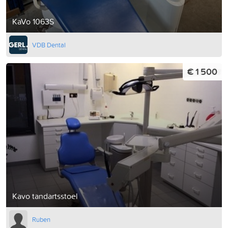
KaVo 1063S
VDB Dental
€ 1 500
Kavo tandartsstoel
Ruben