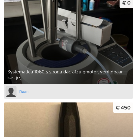
€ 0
Systematica 1060 s sirona dac afzuigmotor, verrijdbaar
kastje,
Daan
€ 450