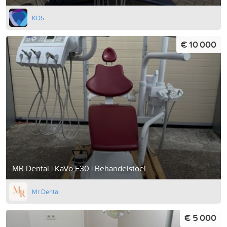
KDS
€ 10 000
MR Dental | KaVo E30 | Behandelstoel
Mr Dental
€ 5 000