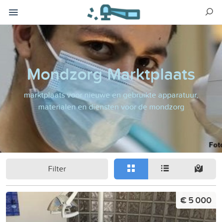
Mondzorg Marktplaats
marktplaats voor nieuwe en gebruikte apparatuur,
materialen en diensten voor de mondzorg
Filter
€ 5 000