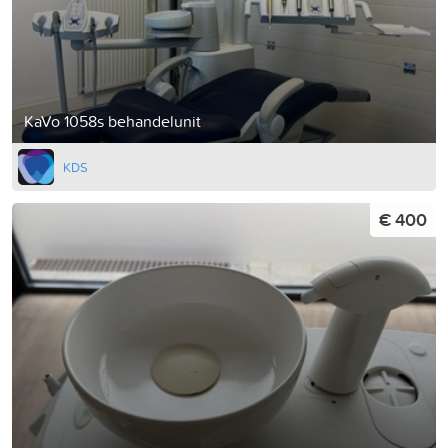
KaVo 1058s behandelunit
KDS
€ 400