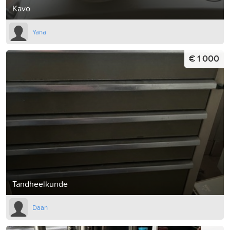
Kavo
Yana
€ 1 000
Tandheelkunde
Daan