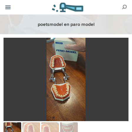
poetsmodel en paro model