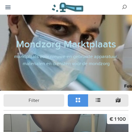
Mondzorg Marktplaats
marktplaats voor nieuwe en gebruikte apparatuur,
materialen en diensten voor de mondzorg
Filter
€ 1 100