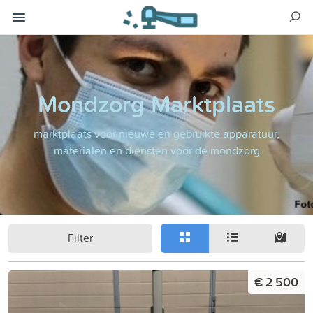
Mondzorg Marktplaats
marktplaats voor nieuwe en gebruikte apparatuur,
materialen en diensten voor de mondzorg
Filter
€ 2 500