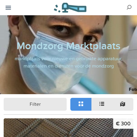
Mondzorg Marktplaats
marktplaats voor nieuwe en gebruikte apparatuur,
materialen en diensten voor de mondzorg
Filter
€ 300