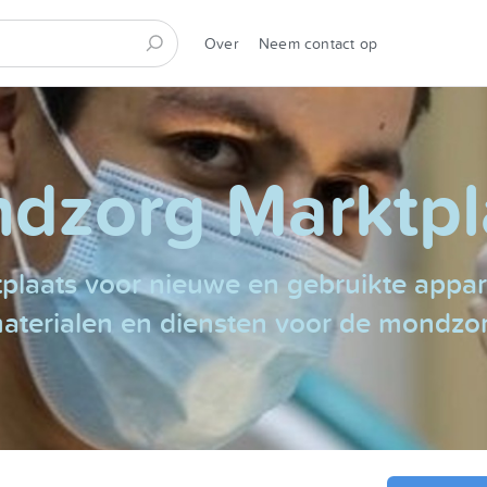
Over
Neem contact op
dzorg Marktpl
plaats voor nieuwe en gebruikte appar
aterialen en diensten voor de mondzo