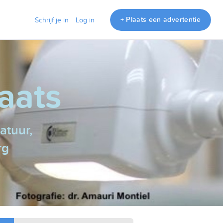
+ Plaats een advertentie
Schrijf je in
Log in
aats
atuur,
rg