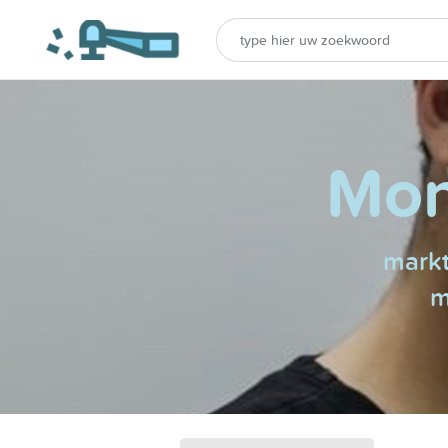
Mon
markt
m