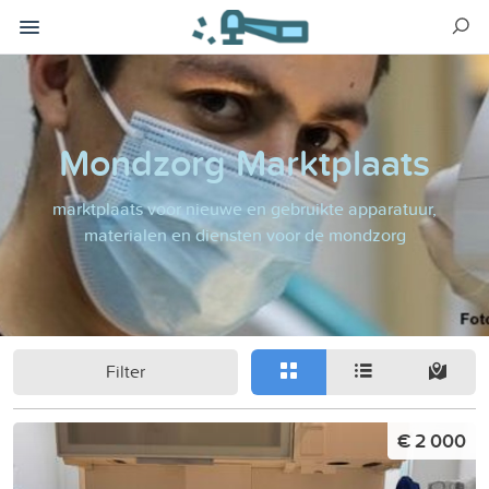
Mondzorg Marktplaats
marktplaats voor nieuwe en gebruikte apparatuur,
materialen en diensten voor de mondzorg
Filter
€ 2 000