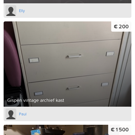
Elly
€ 200
Gispen vintage archief kast
Paul
€ 1 500