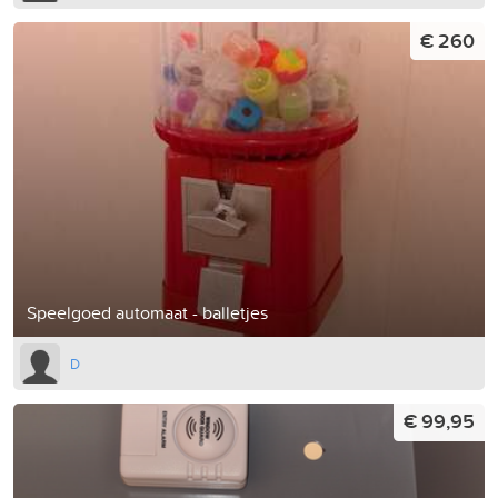
€ 260
Speelgoed automaat - balletjes
D
€ 99,95