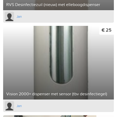
RVS Desinfectiezuil (nieuw) met elleboogdispenser
Jan
€ 25
Vision 2000+ dispenser met sensor (tbv desinfectiegel)
Jan