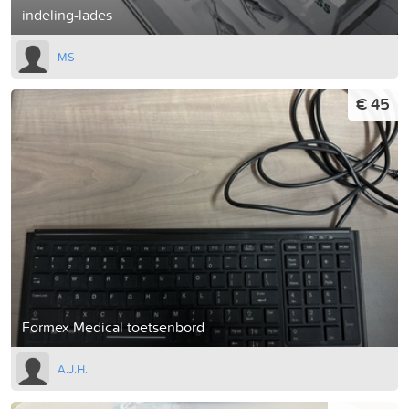
indeling-lades
MS
€ 45
Formex Medical toetsenbord
A.J.H.