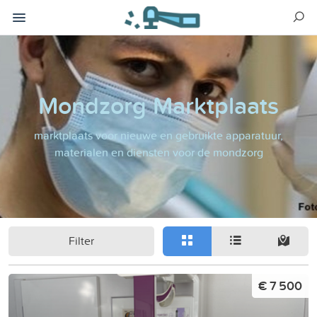
Mondzorg Marktplaats
marktplaats voor nieuwe en gebruikte apparatuur,
materialen en diensten voor de mondzorg
Filter
€ 7 500